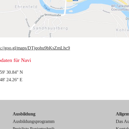
ps://goo.gl/maps/DTjqohu9bKsZmLhc9
daten für Navi
59' 30.84'' N
48' 24.26'' E
Ausbildung
Allgem
Ausbildungsprogramm
Das Au
Preisliste Papiertechnik
Kontak