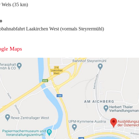
r Wels (35 km)
o
obahnabfahrt Laakirchen West (vormals Steyrermühl)
ogle Maps