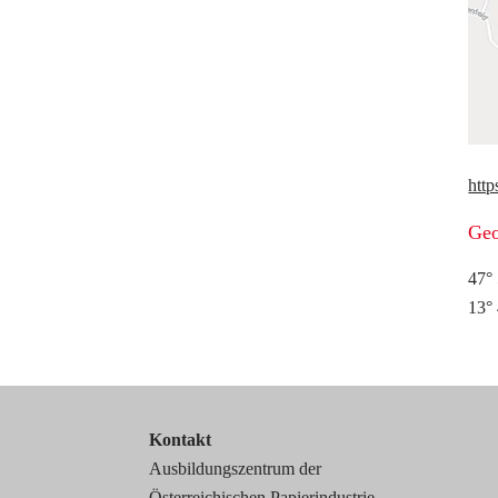
htt
Geo
47° 
13° 
Kontakt
Ausbildungszentrum der
Österreichischen Papierindustrie