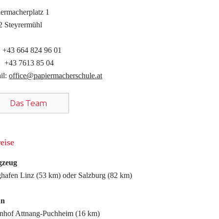
iermacherplatz 1
2 Steyrermühl
: +43 664 824 96 01
: +43 7613 85 04
il:
office@papiermacherschule.at
eise
gzeug
ghafen Linz (53 km) oder Salzburg (82 km)
hn
nhof Attnang-Puchheim (16 km)