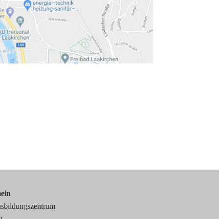
ein
sbildungszentrum
t